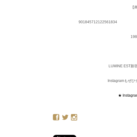
【
901845712122561834
19
LUMINE ES
Instagram
★ Instagr