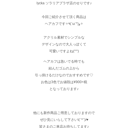
lycka ソラリアプラザ店のせりです♪
今回ご紹介させて頂く商品は
ヘアカフです✧٩(ˊωˋ*)و✧
アクリル素材でシンプルな
デザインなので大人っぽくて
可愛いですよね(^^)
ヘアカフは急いでる時でも
結んだゴムの上から
引っ掛けるだけなのでおすすめです♡
お色は3色でお値段は¥900+税
となっております♪
他にも新作商品ご用意しておりますので
ぜひ見にいらして下さい\(ˊ꒳ˋ)/♥︎
皆さまのご来店お待ちしてます♪