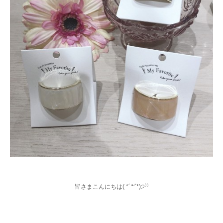
皆さまこんにちは( *´꒳`*)੭⁾⁾