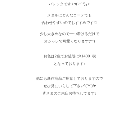
バレッタです✧٩(ˊωˋ*)و✧
メタルはどんなコーデでも
合わせやすいのでおすすめです♡
少し大きめなので一つ着けるだけで
オシャレで可愛くなります(^^)
お色は2色でお値段は¥1400+税
となっております♪
他にも新作商品ご用意しておりますので
ぜひ見にいらして下さい\(ˊ꒳ˋ)/♥︎
皆さまのご来店お待ちしてます♪