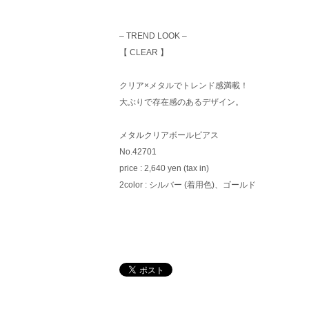
– TREND LOOK –
【 CLEAR 】
クリア×メタルでトレンド感満載！
大ぶりで存在感のあるデザイン。
メタルクリアボールピアス
No.42701
price : 2,640 yen (tax in)
2color : シルバー (着用色)、ゴールド