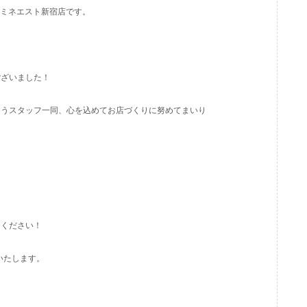
) ルミネエスト新宿店です。
ございました！
ようスタッフ一同、心を込めてお店づくりに努めてまいり
りください！
いたします。