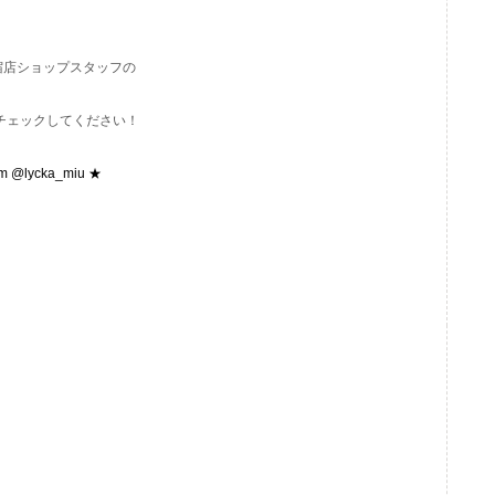
T新宿店ショップスタッフの
もぜひチェックしてください！
am @lycka_miu ★