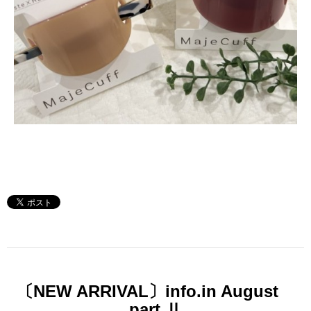
〔NEW ARRIVAL〕info.in August
part Ⅱ