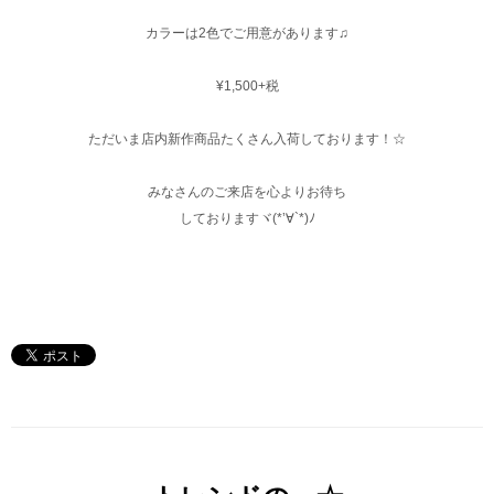
カラーは2色でご用意があります♫
¥1,500+税
ただいま店内新作商品たくさん入荷しております！☆
みなさんのご来店を心よりお待ち
しておりますヾ(*’∀`*)ﾉ