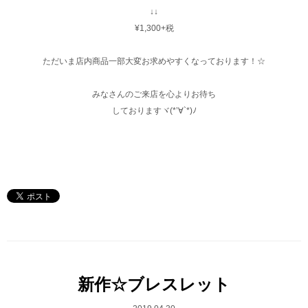
↓↓
¥1,300+税
ただいま店内商品一部大変お求めやすくなっております！☆
みなさんのご来店を心よりお待ち
しておりますヾ(*’∀`*)ﾉ
新作☆ブレスレット