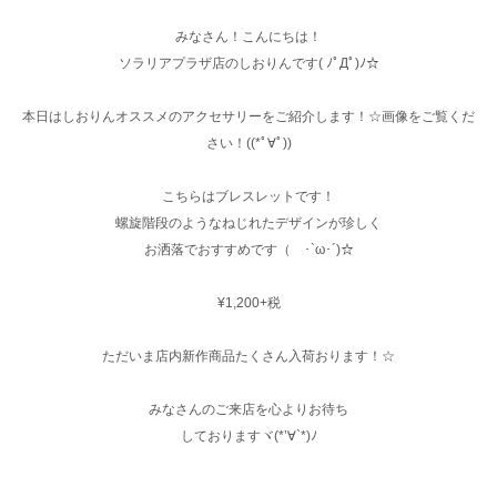
みなさん！こんにちは！
ソラリアプラザ店のしおりんです( ﾉﾟДﾟ)ﾉ☆
本日はしおりんオススメのアクセサリーをご紹介します！☆画像をご覧くだ
さい！((*ﾟ∀ﾟ))
こちらはブレスレットです！
螺旋階段のようなねじれたデザインが珍しく
お洒落でおすすめです（ ･`ω･´)☆
¥1,200+税
ただいま店内新作商品たくさん入荷おります！☆
みなさんのご来店を心よりお待ち
しておりますヾ(*’∀`*)ﾉ