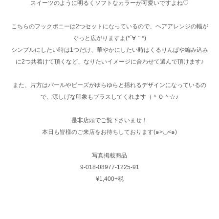
スイーツのように明るくソフトなカラーが可愛いですよね♡
こちらのフックポニーは2つセットになっているので、ヘアアレンジの幅が
ぐっと広がりますよ(*´∀｀*)
シンプルにしたい時は1つだけ、華やかにしたい時はくるりんぱや編み込み
に2つ共着けて頂くなど、なりたいイメージに合わせて選んで頂けます♪
また、片方はパールやビーズがゆらゆらと揺れるデザインになっているの
で、涼しげな印象もプラスしてくれます（＾Ｏ＾☆♪
是非店頭でご覧下さいませ！
本日も皆様のご来店をお待ちしております(๑>◡<๑)
写真掲載商品
9-018-08977-1225-91
¥1,400+税