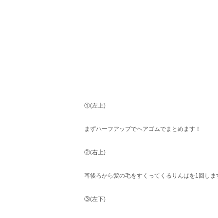
①(左上)
まずハーフアップでヘアゴムでまとめます！
②(右上)
耳後ろから髪の毛をすくってくるりんぱを1回しま
③(左下)