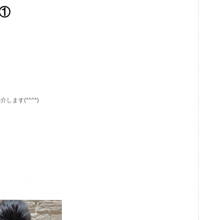
①
ます(*^^*)