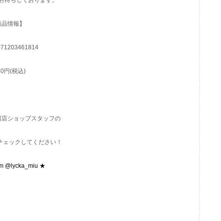
お待ちしております。
商品情報】
071203461814
80円(税込)
T新宿店ショップスタッフの
もぜひチェックしてください！
am @lycka_miu ★