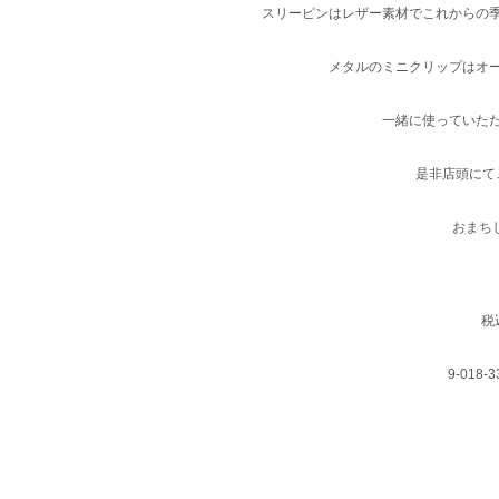
スリーピンはレザー素材でこれからの
メタルのミニクリップはオ
一緒に使っていただく
是非店頭にて
おまち
税込
9-018-3