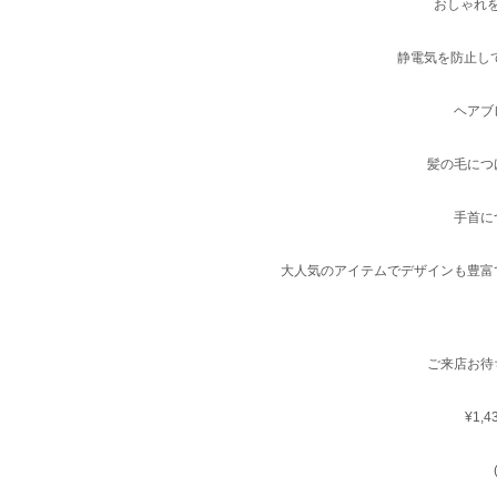
おしゃれ
静電気を防止し
ヘアブ
髪の毛につ
手首に
大人気のアイテムでデザインも豊富
ご来店お待
¥1,4