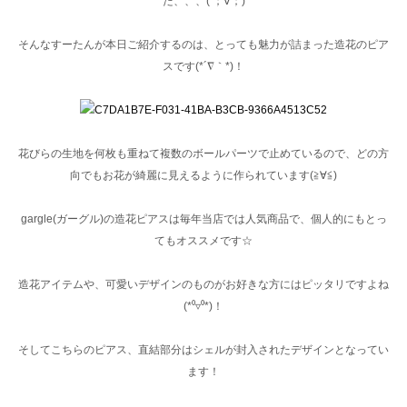
た、、、( ；∀；)
そんなすーたんが本日ご紹介するのは、とっても魅力が詰まった造花のピア
スです(*´∇｀*)！
花びらの生地を何枚も重ねて複数のボールパーツで止めているので、どの方
向でもお花が綺麗に見えるように作られています(≧∀≦)
gargle(ガーグル)の造花ピアスは毎年当店では人気商品で、個人的にもとっ
てもオススメです☆
造花アイテムや、可愛いデザインのものがお好きな方にはピッタリですよね
(*⁰▿⁰*)！
そしてこちらのピアス、直結部分はシェルが封入されたデザインとなってい
ます！