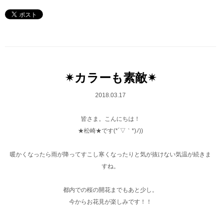
✴︎カラーも素敵✴︎
2018.03.17
皆さま。こんにちは！
★松崎★です(*´▽｀*)ﾉ))
暖かくなったら雨が降ってすこし寒くなったりと気が抜けない気温が続きま
すね。
都内での桜の開花までもあと少し。
今からお花見が楽しみです！！