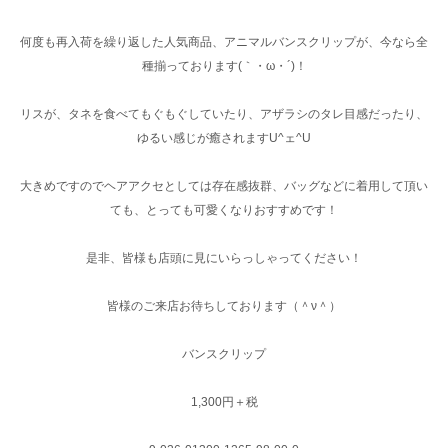
何度も再入荷を繰り返した人気商品、アニマルバンスクリップが、今なら全
種揃っております(｀・ω・´)！
リスが、タネを食べてもぐもぐしていたり、アザラシのタレ目感だったり、
ゆるい感じが癒されますU^ェ^U
大きめですのでヘアアクセとしては存在感抜群、バッグなどに着用して頂い
ても、とっても可愛くなりおすすめです！
是非、皆様も店頭に見にいらっしゃってください！
皆様のご来店お待ちしております（＾ν＾）
バンスクリップ
1,300円＋税