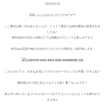
2018.03.18
皆様こんにちは♪まりピコです(*^o^*)
ここ数日は寒い日もありましたが、とうとう東京では桜の開花が発表されま
したね！
毎年近所の川沿いの桜がとても綺麗なのでとっても楽しみです☆
本日はお花見や春のお出かけにぴったりの商品をご紹介致します♪
こちらのピアス、大きなお花にパステルカラーがとっても可愛いですよね♡
網目状なので見た目よりもとても軽く重くないんです！
真ん中に付いているゴールドのパーツがアクセントになりとっても華やかで
すよね♬