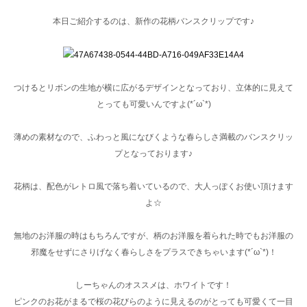
本日ご紹介するのは、新作の花柄バンスクリップです♪
つけるとリボンの生地が横に広がるデザインとなっており、立体的に見えて
とっても可愛いんですよ(*´ω`*)
薄めの素材なので、ふわっと風になびくような春らしさ満載のバンスクリッ
プとなっております♪
花柄は、配色がレトロ風で落ち着いているので、大人っぽくお使い頂けます
よ☆
無地のお洋服の時はもちろんですが、柄のお洋服を着られた時でもお洋服の
邪魔をせずにさりげなく春らしさをプラスできちゃいます(*´ω`*)！
しーちゃんのオススメは、ホワイトです！
ピンクのお花がまるで桜の花びらのように見えるのがとっても可愛くて一目