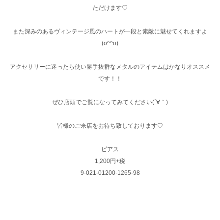
ただけます♡
また深みのあるヴィンテージ風のハートが一段と素敵に魅せてくれますよ
(o^^o)
アクセサリーに迷ったら使い勝手抜群なメタルのアイテムはかなりオススメ
です！！
ぜひ店頭でご覧になってみてください(´∀｀)
皆様のご来店をお待ち致しております♡
ピアス
1,200円+税
9-021-01200-1265-98