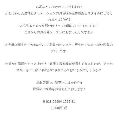
お花みたいでかわいいですよね♪
ふわふわした生地とグラデーションのお色味が立体感あるスタイルにしてく
れますよ( ^ω^ )
よく見るとメタル部分はリーフの形になっております！
これからのお花見シーズンにもぴったりですね☆
お色味は華やかでかわいらしい印象のピンクと、爽やかで大人っぽい印象の
ブルーです♪
今週から気温がぐっと上がり、春服を着る機会が増えてきましたが、アクセ
サリーもご一緒に春気分にされてみてはいかがでしょうか？
是非店頭でご覧下さいませ(*^^*)
皆様のご来店をお待ちしております♪
9-018-05694-1225-81
1,200円+税