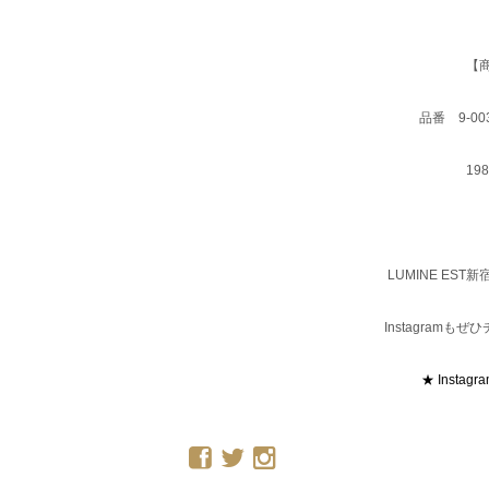
【
品番 9-003
19
LUMINE ES
Instagram
★ Instagr