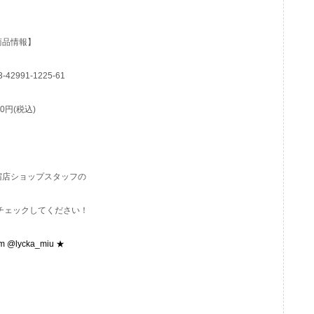
商品情報】
-42991-1225-61
80円(税込)
T新宿店ショップスタッフの
もぜひチェックしてください！
am @lycka_miu ★