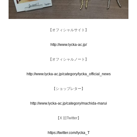
【オフィシャルサイト】
http://www.lycka-ac.jp/
【オフィシャルノート】
http://www.lycka-ac.jp/category/lycka_official_news
【ショップレター】
http://www.lycka-ac.jp/category/machida-marui
【X 旧Twitter】
https://twitter.com/lycka_T