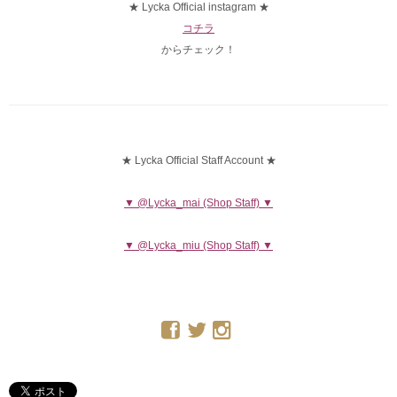
★ Lycka Official instagram ★
コチラ
からチェック！
★ Lycka Official Staff Account ★
▼ @Lycka_mai (Shop Staff) ▼
▼ @Lycka_miu (Shop Staff) ▼