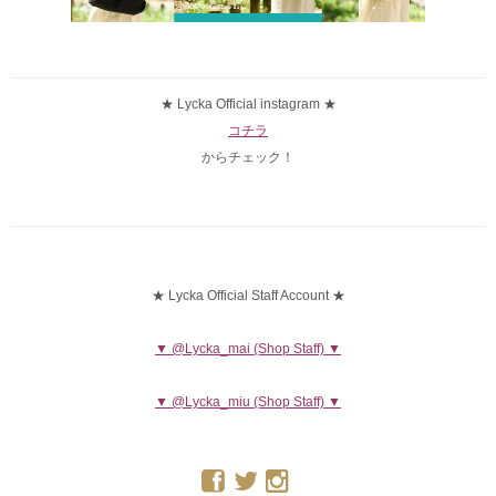
★ Lycka Official instagram ★
コチラ
からチェック！
★ Lycka Official Staff Account ★
▼ @Lycka_mai (Shop Staff) ▼
▼ @Lycka_miu (Shop Staff) ▼