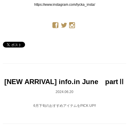
https://www.instagram.com/lycka_insta/
[NEW ARRIVAL] info.in June partⅡ
2024.06.20
6月下旬のおすすめアイテムをPICK UP!!