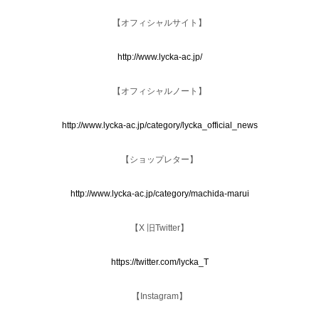
【オフィシャルサイト】
http://www.lycka-ac.jp/
【オフィシャルノート】
http://www.lycka-ac.jp/category/lycka_official_news
【ショップレター】
http://www.lycka-ac.jp/category/machida-marui
【X 旧Twitter】
https://twitter.com/lycka_T
【Instagram】