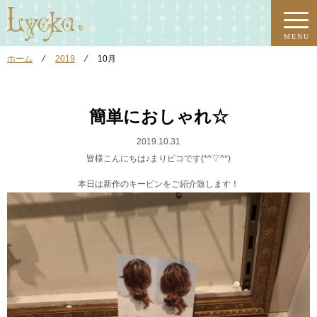
MENU
ホーム
⁄
2019
⁄
10月
簡単におしゃれ☆
2019.10.31
皆様こんにちは♪まりピコです(*^▽^*)
本日は新作のキーピンをご紹介致します！