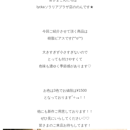
皆さまこんにちは^ ^
lyckaソラリアプラザ店ののんです★
今回ご紹介させて頂く商品は
樹脂ピアスです(*^o^*)
大きすぎず小さすぎないので
とっても付けやすくて
色味も濃ゆく季節感があります♡
お色は3色でお値段は¥1500
となっております˚✧₊⁎！！
他にも新作ご用意しております！！
ぜひ見にいらしてください♡♡
皆さまのご来店お待ちしてます！