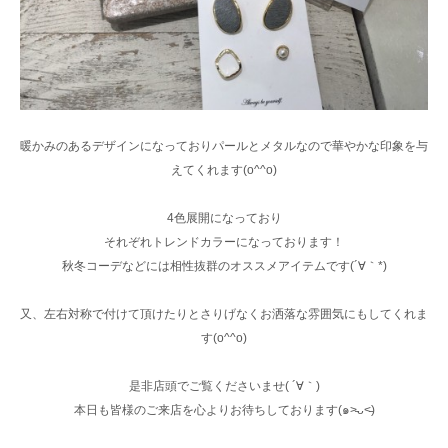
暖かみのあるデザインになっておりパールとメタルなので華やかな印象を与
えてくれます(o^^o)
4色展開になっており
それぞれトレンドカラーになっております！
秋冬コーデなどには相性抜群のオススメアイテムです(´∀｀*)
又、左右対称で付けて頂けたりとさりげなくお洒落な雰囲気にもしてくれま
す(o^^o)
是非店頭でご覧くださいませ( ´∀｀)
本日も皆様のご来店を心よりお待ちしております(๑˃̵ᴗ˂̵)