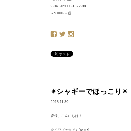
9-041-05000-1372-98
￥5.000-＋税
✴︎シャギーでほっこり✴︎
2018.11.30
皆様、こんにちは！
☆イワブチ☆です(๑•ㅂ•)