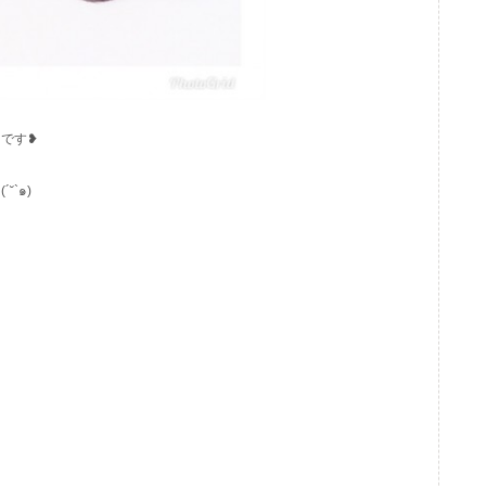
です❥
`๑)