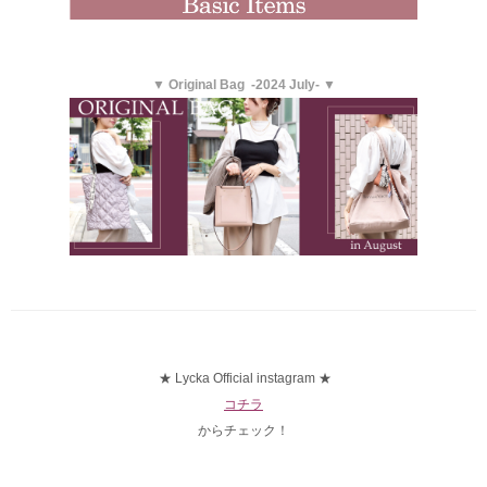
▼ Original Bag -2024 July- ▼
★ Lycka Official instagram ★
コチラ
からチェック！