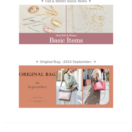
▼ Fall & Winter Basic Items ▼
▼ Original Bag -2024 September- ▼