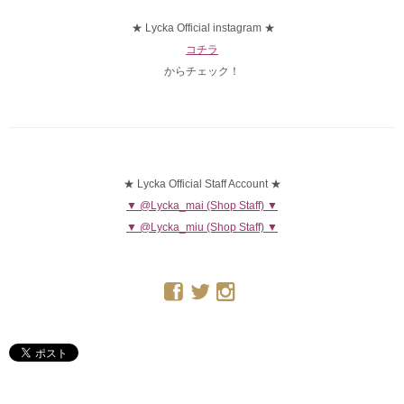
★ Lycka Official instagram ★
コチラ
からチェック！
★ Lycka Official Staff Account ★
▼ @Lycka_mai (Shop Staff) ▼
▼ @Lycka_miu (Shop Staff) ▼