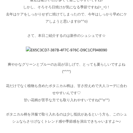
最近は暖かい日が多くて過ごしやすいですね♪
しかし、そろそろ日焼けが気になる季節ですね(>_<)！
去年はケアをしっかりせずに焼けてしまったので、今年はしっかり早めにケ
アしようと思います(o^^o)
さて、本日ご紹介するのは新作のシュシュです☆
爽やかなグリーンとブルーのお花が涼しげで、とっても夏らしいですよね
(*^^*)
花だけでなく植物も含めたボタニカル柄は、甘さ控えめで大人コーデに合わ
せやすいんです♡
甘い花柄が苦手な方でも取り入れやすいですね(*^o^*)
ボタニカル柄を洋服で取り入れるのは少し抵抗があるという方も、このシュ
シュならさりげなくトレンド感や季節感を演出できちゃいますよ〜♪