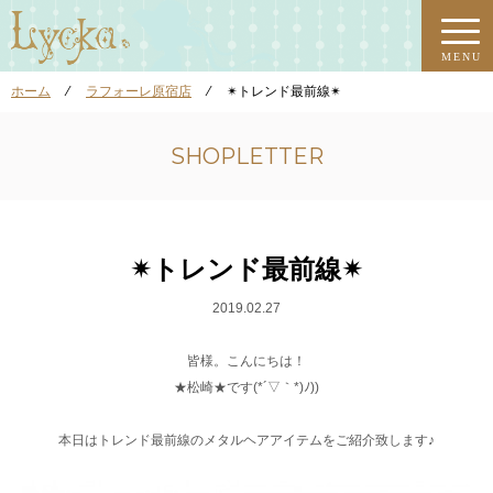
MENU
ホーム
⁄
ラフォーレ原宿店
⁄
✴︎トレンド最前線✴︎
SHOPLETTER
✴︎トレンド最前線✴︎
2019.02.27
皆様。こんにちは！
★松崎★です(*´▽｀*)ﾉ))
本日はトレンド最前線のメタルヘアアイテムをご紹介致します♪