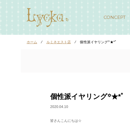
CONCEPT
ホーム
⁄
ルミネエスト店
⁄
個性派イヤリング꙳★*ﾟ
個性派イヤリング꙳★*ﾟ
2020.04.10
皆さんこんにちは☆