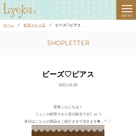
MENU
ホーム
⁄
町田マルイ店
⁄
ビーズ♡ピアス
SHOPLETTER
ビーズ♡ピアス
2021.10.28
皆様こんにちは！
リュッカ町田マルイ店の秋元です(´･ω･`)
本日はこちらの商品をご紹介させて頂きます✽.｡.:*・ﾟ