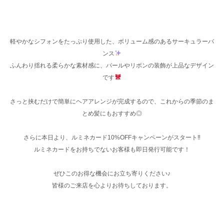
軽やかなシフォンをたっぷり使用した、ボリューム感のあるサーキュラーバ
ンス
ふんわり揺れる柔らかな素材感に、パールやリボンの装飾が上品なデザイン
です
さっと挟むだけで簡単にヘアアレンジが完成するので、これからの季節のま
とめ髪にもおすすめ◎
さらに本日より、ルミネカード10%OFFキャンペーンがスタート‼︎
ルミネカードをお持ちでないお客様も即日発行可能です！
ぜひこのお得な機会にお立ち寄りください♪
皆様のご来店を心よりお待ちしております。