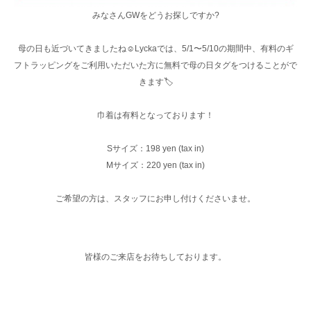
みなさんGWをどうお探しですか?
母の日も近づいてきましたね☺︎Lyckaでは、5/1〜5/10の期間中、有料のギ
フトラッピングをご利用いただいた方に無料で母の日タグをつけることがで
きます🏷️
巾着は有料となっております！
Sサイズ：198 yen (tax in)
Mサイズ：220 yen (tax in)
ご希望の方は、スタッフにお申し付けくださいませ。
皆様のご来店をお待ちしております。