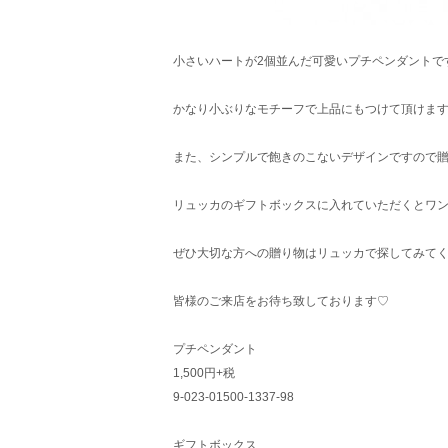
小さいハートが2個並んだ可愛いプチペンダントで
かなり小ぶりなモチーフで上品にもつけて頂けます( ^
また、シンプルで飽きのこないデザインですので
リュッカのギフトボックスに入れていただくとワ
ぜひ大切な方への贈り物はリュッカで探してみてくださ
皆様のご来店をお待ち致しております♡
プチペンダント
1,500円+税
9-023-01500-1337-98
ギフトボックス