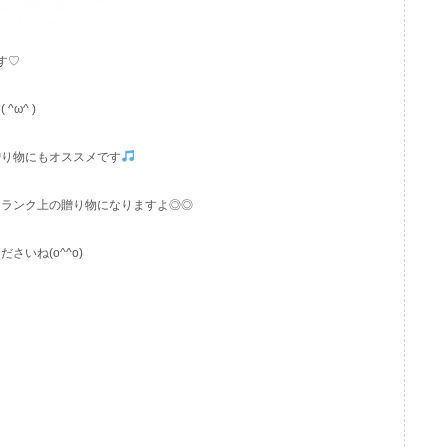
す♡
ω^ )
贈り物にもオススメです
ンランク上の贈り物になりますよ◎◎
いね(o^^o)