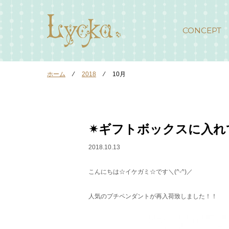
CONCEPT
ホーム
⁄
2018
⁄
10月
✴︎ギフトボックスに入れ
2018.10.13
こんにちは☆イケガミ☆です＼(^-^)／
人気のプチペンダントが再入荷致しました！！