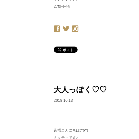
270円+税
大人っぽく♡♡
2018.10.13
皆様こんにちは(^o^)
ミキティです♪