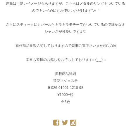
造花は可愛いイメージもありますが、こちらはメタルのリングもついている
のでキレイめにもお使いいただけます*.+゜
さらにスティックにもパールとキラキラモチーフがついているので細かなオ
シャレさが可愛いですよ♡
新作商品多数入荷しておりますので是非ご覧下さいませ(◍′◡‵◍)
本日も皆様のお越しをお待ちしておりますm(_ _)m
掲載商品詳細
造花マジェステ
9-026-01901-1210-98
¥1900+税
全3色