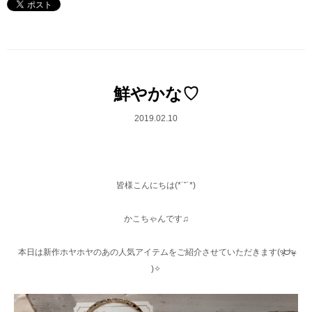
鮮やかな♡
2019.02.10
皆様こんにちは(*˙˘˙*)
かこちゃんです♫
本日は新作ホヤホヤのあの人気アイテムをご紹介させていただきます(ᵒ̴̷͈ᗨᵒ̴̶̷͈
)✧