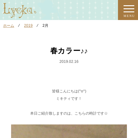
MENU
ホーム
⁄
2019
⁄
2月
春カラー♪♪
2019.02.16
皆様こんにちは(^o^)
ミキティです！
本日ご紹介致しますのは、こちらの時計です☆