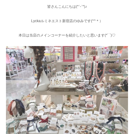
皆さんこんにちは(*ˊᵕˋ*)♪
Lyckaルミネエスト新宿店のゆみです(^^＊）
本日は当店のメインコーナーを紹介したいと思います(*´ `)♡