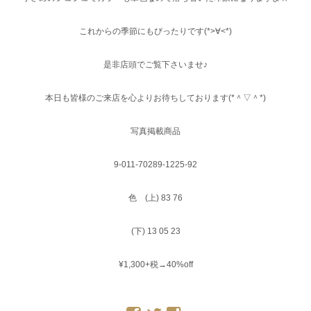
これからの季節にもぴったりです(*>∀<*)
是非店頭でご覧下さいませ♪
本日も皆様のご来店を心よりお待ちしております(*＾▽＾*)
写真掲載商品
9-011-70289-1225-92
色 (上) 83 76
(下) 13 05 23
¥1,300+税→40%off