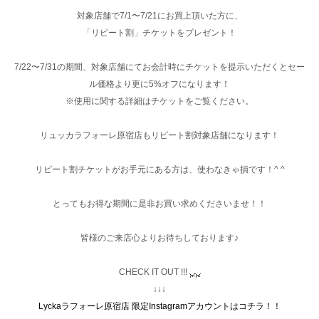
対象店舗で7/1〜7/21にお買上頂いた方に、
「リピート割」チケットをプレゼント！
7/22〜7/31の期間、対象店舗にてお会計時にチケットを提示いただくとセー
ル価格より更に5%オフになります！
※使用に関する詳細はチケットをご覧ください。
リュッカラフォーレ原宿店もリピート割対象店舗になります！
リピート割チケットがお手元にある方は、使わなきゃ損です！^ ^
とってもお得な期間に是非お買い求めくださいませ！！
皆様のご来店心よりお待ちしております♪
CHECK IT OUT !!!
↓↓↓
Lyckaラフォーレ原宿店 限定Instagramアカウントはコチラ！！