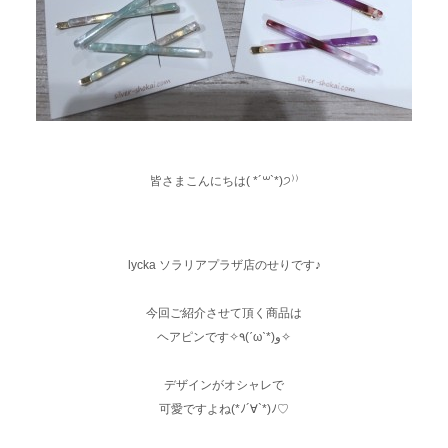
皆さまこんにちは( *´꒳`*)੭⁾⁾
lycka ソラリアプラザ店のせりです♪
今回ご紹介させて頂く商品は
ヘアピンです✧٩(ˊωˋ*)و✧
デザインがオシャレで
可愛ですよね(*ﾉ´∀`*)ﾉ♡