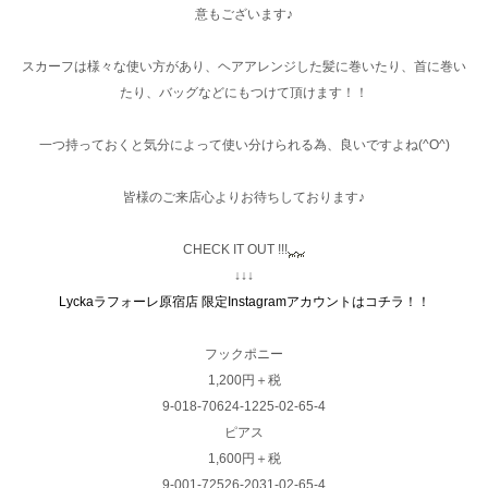
意もございます♪
スカーフは様々な使い方があり、ヘアアレンジした髪に巻いたり、首に巻い
たり、バッグなどにもつけて頂けます！！
一つ持っておくと気分によって使い分けられる為、良いですよね(^O^)
皆様のご来店心よりお待ちしております♪
CHECK IT OUT !!!
↓↓↓
Lyckaラフォーレ原宿店 限定Instagramアカウントはコチラ！！
フックポニー
1,200円＋税
9-018-70624-1225-02-65-4
ピアス
1,600円＋税
9-001-72526-2031-02-65-4