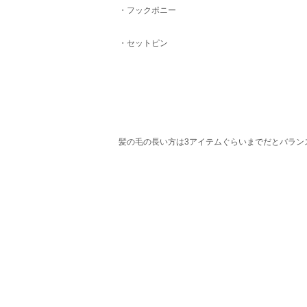
・フックポニー
・セットピン
髪の毛の長い方は3アイテムぐらいまでだとバラン