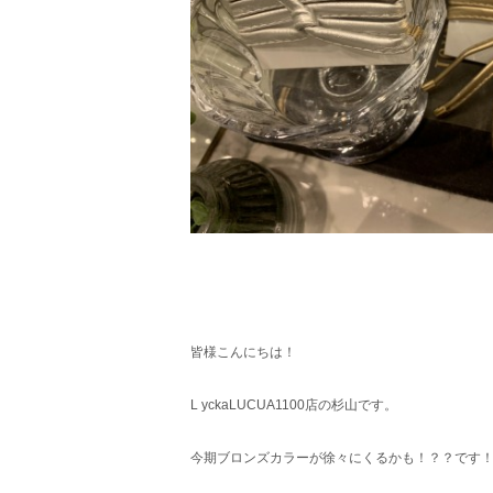
皆様こんにちは！
L yckaLUCUA1100店の杉山です。
今期ブロンズカラーが徐々にくるかも！？？です