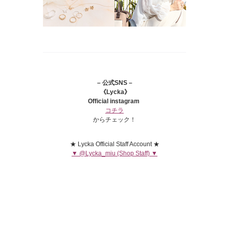
– 公式SNS –
《Lycka》
Official instagram
コチラ
からチェック！
★ Lycka Official Staff Account ★
▼ @Lycka_miu (Shop Staff) ▼