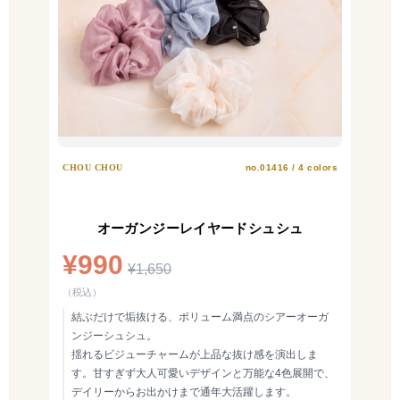
CHOU CHOU
no.01416 / 4 colors
オーガンジーレイヤードシュシュ
¥990
¥1,650
（税込）
結ぶだけで垢抜ける、ボリューム満点のシアーオーガ
ンジーシュシュ。
揺れるビジューチャームが上品な抜け感を演出しま
す。甘すぎず大人可愛いデザインと万能な4色展開で、
デイリーからお出かけまで通年大活躍します。