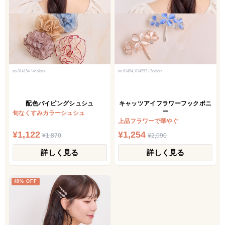
no.014154 / 4colors
no.01454, 014552 / 2colors
配色パイピングシュシュ
キャッツアイフラワーフックポニ
ー
旬なくすみカラーシュシュ
上品フラワーで華やぐ
¥1,122
¥1,254
¥1,870
¥2,090
詳しく見る
詳しく見る
40% OFF