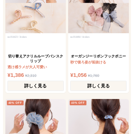
no.014423 / 3colors
no.014464 / 4colors
切り替えアクリルループバンスク
オーガンジーリボンフックポニー
リップ
秒で後ろ姿が垢抜ける
透け感ラメが大人可愛い
¥1,386
¥1,056
¥2,310
¥1,760
詳しく見る
詳しく見る
40% OFF
40% OFF