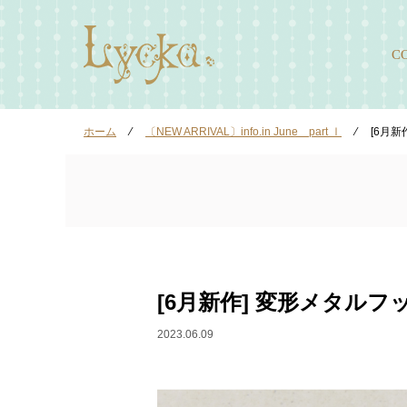
C
ホーム
⁄
〔NEW ARRIVAL〕info.in June part Ⅰ
⁄
[6月新
[6月新作] 変形メタルフ
2023.06.09