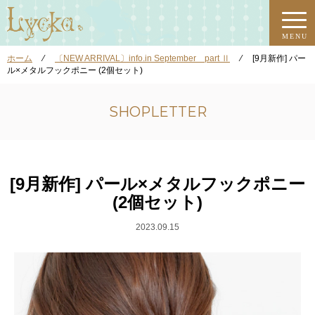
MENU
ホーム
⁄
〔NEW ARRIVAL〕info.in September part Ⅱ
⁄
[9月新作] パー
ル×メタルフックポニー (2個セット)
SHOPLETTER
[9月新作] パール×メタルフックポニー
(2個セット)
2023.09.15