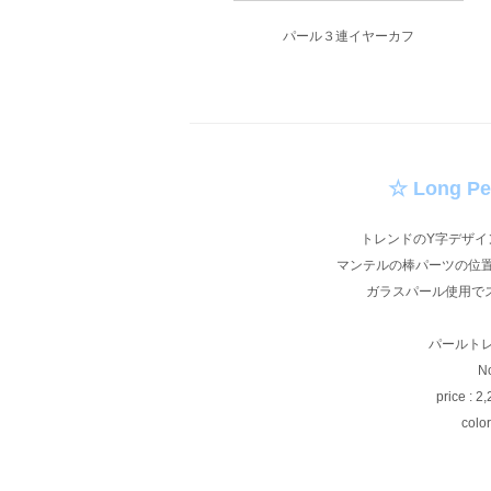
パール３連イヤーカフ
☆ Long Pe
トレンドのY字デザイ
マンテルの棒パーツの位
ガラスパール使用で
パールト
N
price : 2,
col