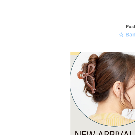
Pus
☆ Ban