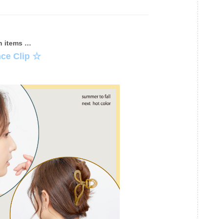
h items …
ce Clip ☆