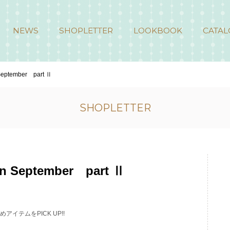
NEWS
SHOPLETTER
LOOKBOOK
CATAL
September part Ⅱ
SHOPLETTER
n September part Ⅱ
アイテムをPICK UP!!